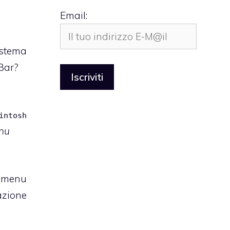
Email:
istema
Bar?
intosh
nu
y.menu
azione