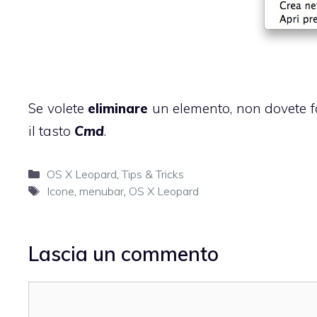
Se volete
eliminare
un elemento, non dovete f
il tasto
Cmd
.
Categorie
OS X Leopard
,
Tips & Tricks
Tag
Icone
,
menubar
,
OS X Leopard
Lascia un commento
Commento