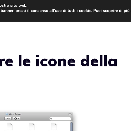
nostro sito web.
banner, presti il consenso all’uso di tutti i cookie. Puoi scoprire di pi
ONE
MAC
IPAD
IOS 9
APPLE WATCH
MAC
e le icone della