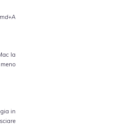
md+A
Mac la
a meno
gia in
sciare