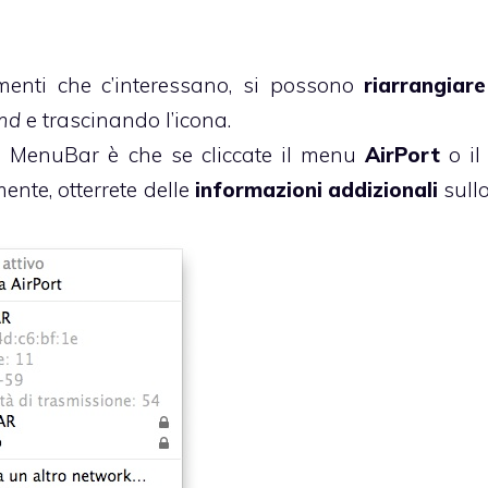
ementi che c’interessano, si possono
riarrangiare
md
e trascinando l’icona.
lla MenuBar è che se cliccate il menu
AirPort
o il
te, otterrete delle
informazioni addizionali
sullo