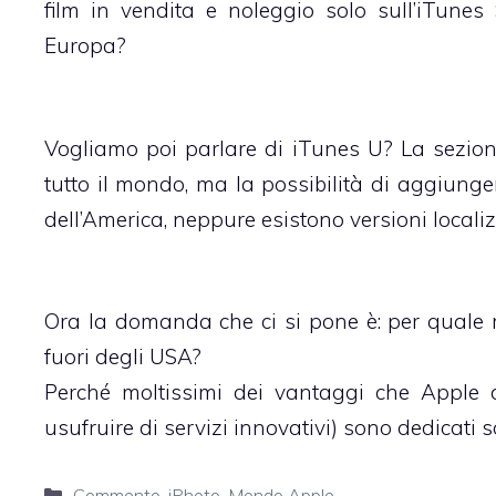
film in vendita e noleggio solo sull’iTunes
Europa?
Vogliamo poi parlare di iTunes U? La sezio
tutto il mondo, ma la possibilità di aggiung
dell’America, neppure esistono versioni localiz
Ora la domanda che ci si pone è: per quale
fuori degli USA?
Perché moltissimi dei vantaggi che Apple dà
usufruire di servizi innovativi) sono dedicati s
Categorie
Commento
,
iPhoto
,
Mondo Apple