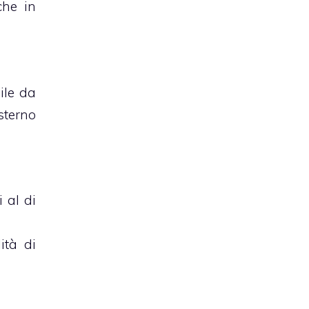
che in
ile da
esterno
i al di
ità di