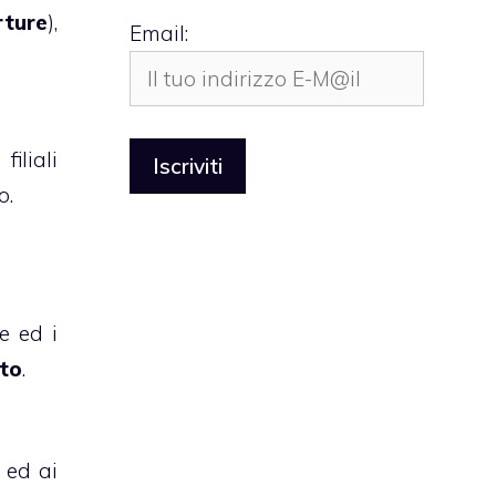
rture
),
Email:
 filiali
o.
e ed i
to
.
 ed ai