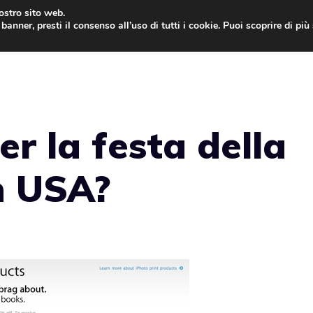
nostro sito web.
banner, presti il consenso all’uso di tutti i cookie. Puoi scoprire di pi
ONE
MAC
IPAD
IOS 9
APPLE WATCH
MAC
er la festa della
n USA?