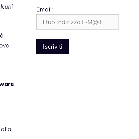
lcuni
Email:
tà
uovo
tware
 alla