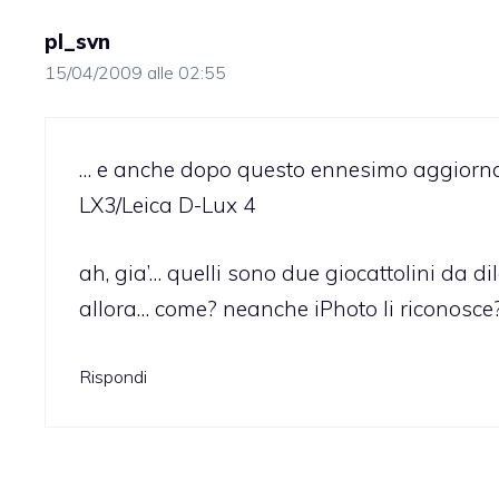
pl_svn
15/04/2009 alle 02:55
… e anche dopo questo ennesimo aggiorn
LX3/Leica D-Lux 4
ah, gia’… quelli sono due giocattolini da d
allora… come? neanche iPhoto li riconosce? …
Rispondi