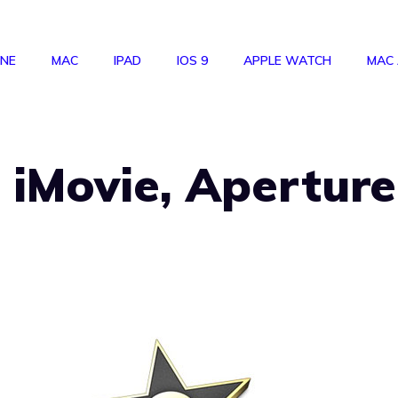
ONE
MAC
IPAD
IOS 9
APPLE WATCH
MAC
 iMovie, Aperture