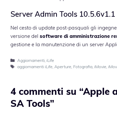
Server Admin Tools 10.5.6v1.1
Nel cesto di update post-pasquali gli ingegne
versione del
software di amministrazione re
gestione e la manutenzione di un server Apple
Categorie
Aggiornamenti
,
iLife
Tag
aggiornamenti iLife
,
Aperture
,
Fotografia
,
iMovie
,
iMov
4 commenti su “Apple a
SA Tools”