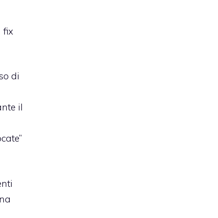
 fix
so di
nte il
ocate”
enti
ina