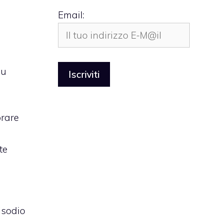
Email:
su
prare
te
isodio