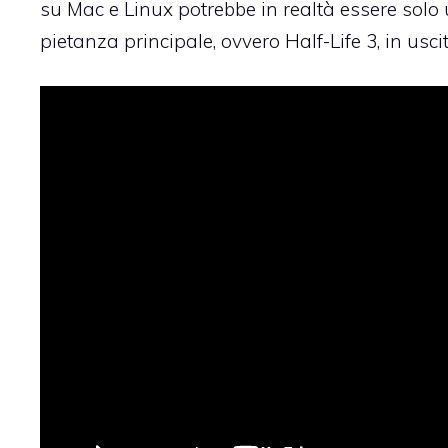
su Mac e Linux potrebbe in realtà essere solo
pietanza principale,
ovvero Half-Life 3
, in usc