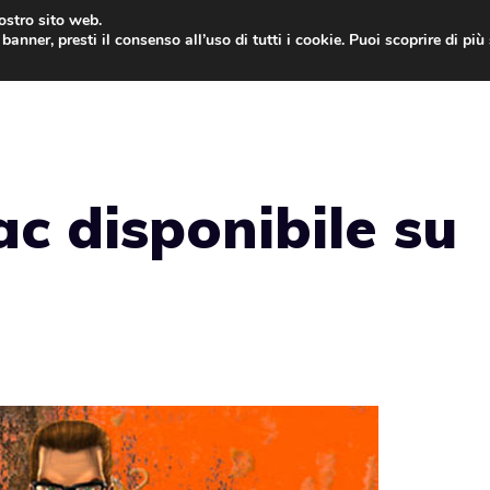
nostro sito web.
banner, presti il consenso all’uso di tutti i cookie. Puoi scoprire di pi
ONE
MAC
IPAD
IOS 9
APPLE WATCH
MAC
ac disponibile su