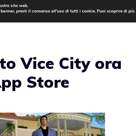
nostro sito web.
banner, presti il consenso all’uso di tutti i cookie. Puoi scoprire di pi
ONE
MAC
IPAD
IOS 9
APPLE WATCH
MAC
o Vice City ora
App Store