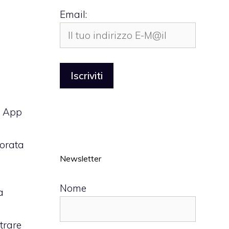
Email:
u App
iorata
Newsletter
Nome
a
trare