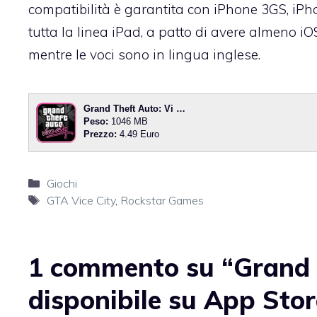
compatibilità è garantita con iPhone 3GS, iPh
tutta la linea iPad, a patto di avere almeno iOS 
mentre le voci sono in lingua inglese.
Grand Theft Auto: Vi …
Peso:
1046 MB
Prezzo:
4.49 Euro
Categorie
Giochi
Tag
GTA Vice City
,
Rockstar Games
1 commento su “Grand T
disponibile su App Stor