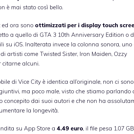
on è mai stato così bello.
it ed ora sono
ottimizzati per i display touch scre
tto a quello di GTA 3 10th Anniversary Edition o 
ili su iOS. Inalterata invece la colonna sonora, uno
 di artisti come Twisted Sister, Iron Maiden, Ozzy
citarne alcuni.
le di Vice City è identica all’originale, non ci sono
ggiuntivi, ma poco male, visto che stiamo parlando 
to concepito dai suoi autori e che non ha assoluta
umentare la longevità.
endita su App Store a
4.49 euro
, il file pesa 1.07 GB