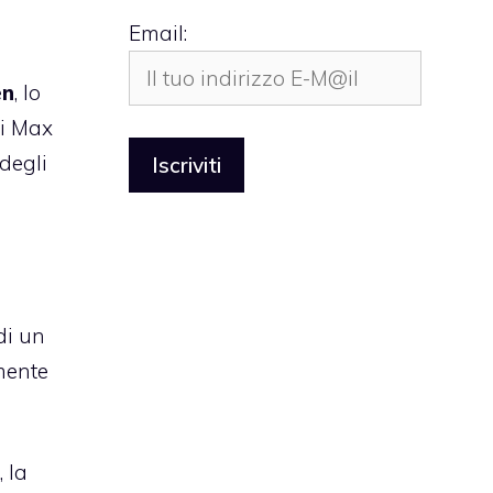
Email:
en
, lo
di Max
 degli
di un
mente
, la