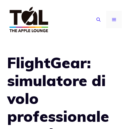
Vai
al
MENU
contenuto
FlightGear:
simulatore di
volo
professionale