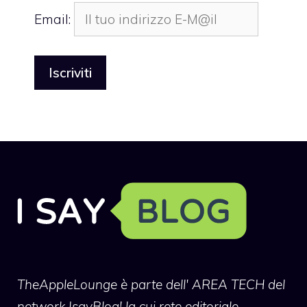
Email:
TheAppleLounge
è parte dell' AREA TECH del
network IsayBlog! la cui rete editoriale