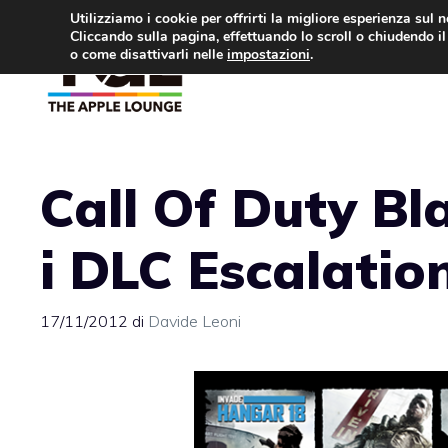
Vai
Utilizziamo i cookie per offrirti la migliore esperienza sul 
Cliccando sulla pagina, effettuando lo scroll o chiudendo il 
al
o come disattivarli nelle
impostazioni
.
APPLE NEWS
IPH
contenuto
Call Of Duty Bla
i DLC Escalatio
17/11/2012
di
Davide Leoni