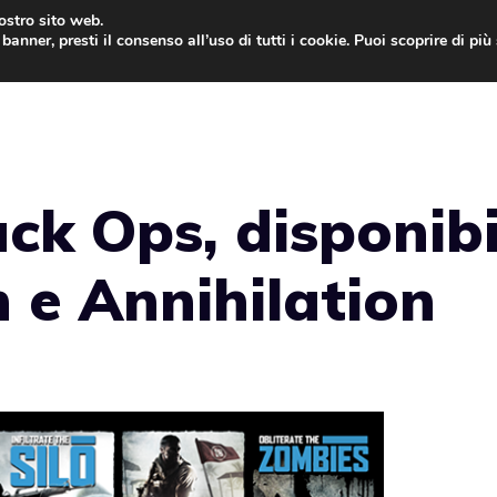
nostro sito web.
banner, presti il consenso all’uso di tutti i cookie. Puoi scoprire di pi
ONE
MAC
IPAD
IOS 9
APPLE WATCH
MAC
ck Ops, disponibi
n e Annihilation