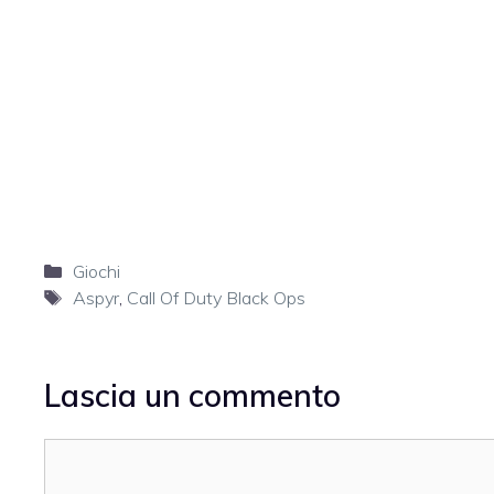
Categorie
Giochi
Tag
Aspyr
,
Call Of Duty Black Ops
Lascia un commento
Commento