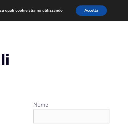
ù su quali cookie stiamo utilizzando
Accetta
 APPS
RECENSIONI
APPROFONDIMENTO
li
Nome