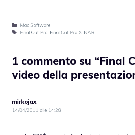
Categorie
Mac Software
Tag
Final Cut Pro
,
Final Cut Pro X
,
NAB
1 commento su “Final Cu
video della presentazio
mirkojax
14/04/2011 alle 14:28