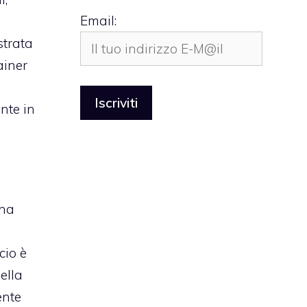
Email:
strata
ainer
nte in
 ha
cio è
ella
ente