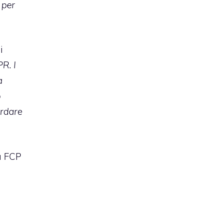
 per
i
R. I
a
o
ardare
u FCP