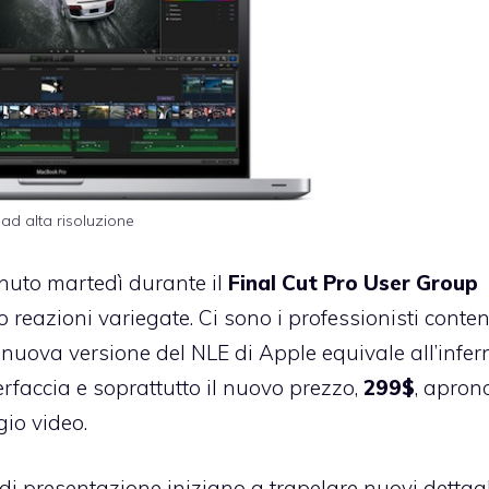
 ad alta risoluzione
nuto martedì durante il
Final Cut Pro User Group
reazioni variegate. Ci sono i professionisti conten
la nuova versione del NLE di Apple equivale all’infer
erfaccia e soprattutto il nuovo prezzo,
299$
, apron
gio video.
i presentazione iniziano a trapelare nuovi dettagl