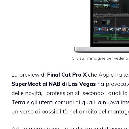
Clic sull'immagine per vederla
La preview di
Final Cut Pro X
che Apple ha te
SuperMeet al NAB di Las Vegas
ha provocato 
delle novità, i professionisti secondo i quali 
Terra e gli utenti comuni ai quali la nuova int
universo di possibilità nell’ambito del montag
Ad un giorno e mezzo di distanza dall’evento d