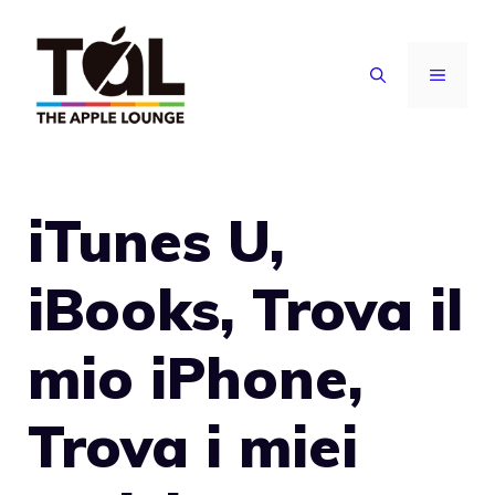
Vai
al
MENU
contenuto
iTunes U,
iBooks, Trova il
mio iPhone,
Trova i miei