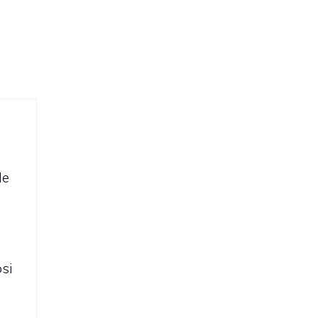
le
si