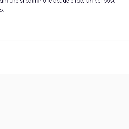
i che si calmino le acque e fate un bel post
o.