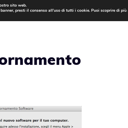
nostro sito web.
banner, presti il consenso all’uso di tutti i cookie. Puoi scoprire di pi
ONE
MAC
IPAD
IOS 9
APPLE WATCH
MAC
giornamento