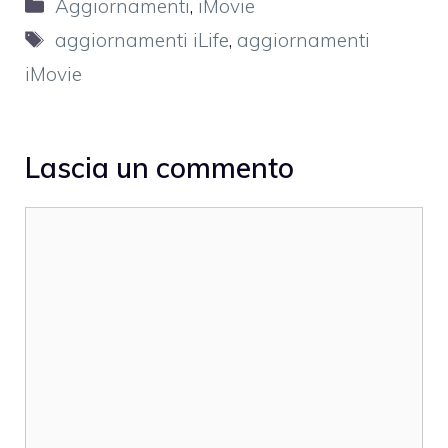
Categorie
Aggiornamenti
,
iMovie
Tag
aggiornamenti iLife
,
aggiornamenti
iMovie
Lascia un commento
Commento