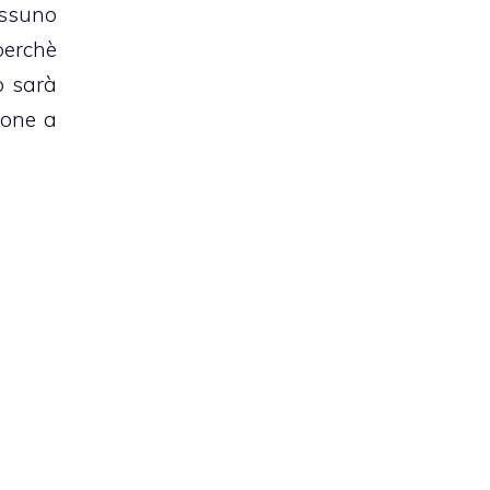
essuno
perchè
o sarà
ione a