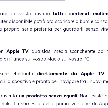
stare dal vostro divano
tutti i contenuti multim
ter disponibile potrà ora scaricare album e canzo
a propria serie preferita per guardarli senza vinc
con
Apple TV
, qualsiasi
media
scaricherete dal 
ia di iTunes sul vostro Mac o sul vostro PC.
sere effettuato
direttamente da Apple TV
:
esa il dispositivo è pronto per navigare fra i nuovi m
e diventa
un prodotto senza eguali
. Non esiste 
simile. L’insuccesso della prima versione di Ap