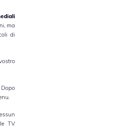
ediali
ni, ma
oli di
vostro
 Dopo
enu.
nessun
ple TV