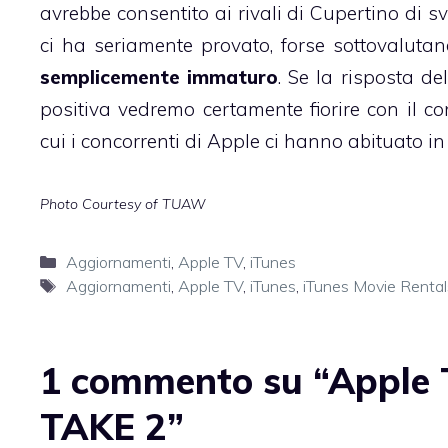
avrebbe consentito ai rivali di Cupertino di s
ci ha seriamente provato, forse sottovaluta
semplicemente immaturo
. Se la risposta d
positiva vedremo certamente fiorire con il co
cui i concorrenti di Apple ci hanno abituato in
Photo Courtesy of
TUAW
Categorie
Aggiornamenti
,
Apple TV
,
iTunes
Tag
Aggiornamenti
,
Apple TV
,
iTunes
,
iTunes Movie Rental
1 commento su “Apple T
TAKE 2”