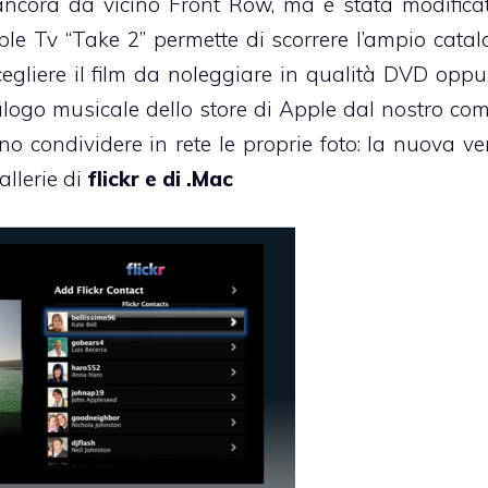
 ancora da vicino Front Row, ma è stata modifica
ple Tv “Take 2” permette di scorrere l’ampio catal
gliere il film da noleggiare in qualità DVD opp
alogo musicale dello store di Apple dal nostro com
 condividere in rete le proprie foto: la nuova ve
allerie di
flickr e di .Mac