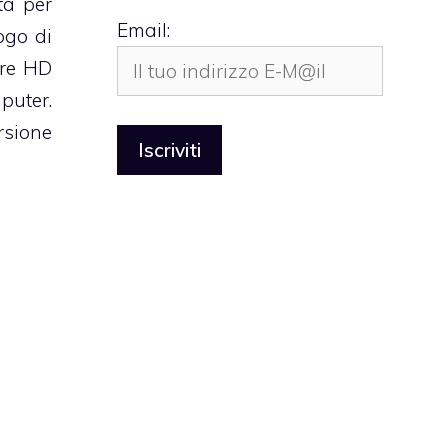
ta per
Email:
ogo di
ure HD
puter.
rsione