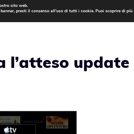
nostro sito web.
banner, presti il consenso all’uso di tutti i cookie. Puoi scoprire di pi
ONE
MAC
IPAD
IOS 9
APPLE WATCH
MAC
a l’atteso update