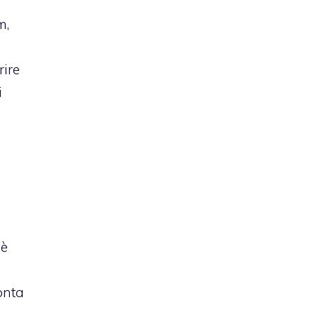
m,
rire
i
 è
onta