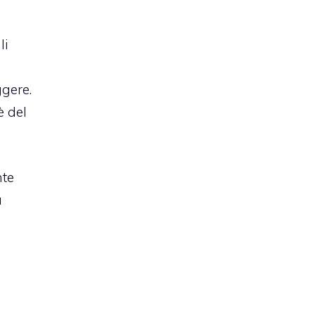
li
gere.
è del
nte
a