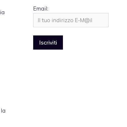
Email:
ia
 la