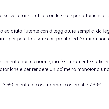
e
 serve a fare pratica con le scale pentatoniche e g
d aiuta l’utente con diteggiature semplici da leg
ra per poterla usare con profitto ed è quindi non 
agnamento non è enorme, ma è sicuramente sufficie
ntatoniche e per rendere un po’ meno monotona un
soli 3,59€ mentre a cose normali costerebbe 7,99€.