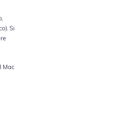
o,
o). Si
ere
ul Mac