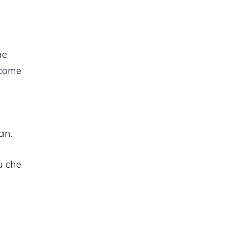
he
 come
an.
ù che