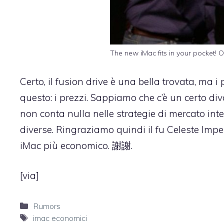
The new iMac fits in your pocket! O
Certo, il fusion drive è una bella trovata, ma i 
questo: i prezzi. Sappiamo che c’è un certo diva
non conta nulla nelle strategie di mercato int
diverse. Ringraziamo quindi il fu Celeste Im
iMac più economico. 謝謝.
[
via
]
Categorie
Rumors
Tag
imac economici