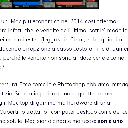
e un iMac più economico nel 2014, così afferma
e infatti che le vendite dell’ultimo “sottile” modello
 mercati esteri (leggasi: in Cina), e che quindi a
oducendo un’opzione a basso costo, al fine di aume
Ma perché le vendite non sono andate bene e come
o?
 apertura. Ecco come io e Photoshop abbiamo imma
tizia. Scocca in policarbonato, quattro nuove
o agli iMac top di gamma ma hardware di una
 Cupertino trattano i computer desktop come dei cel
timo sottile iMac siano andate maluccio:
non è uno