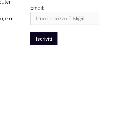
puter
Email:
ù, e a