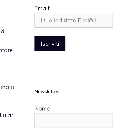
Email:
 di
ntare
ginato
Newsletter
Nome
lulari