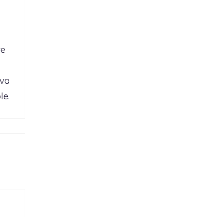
ve
ava
le.