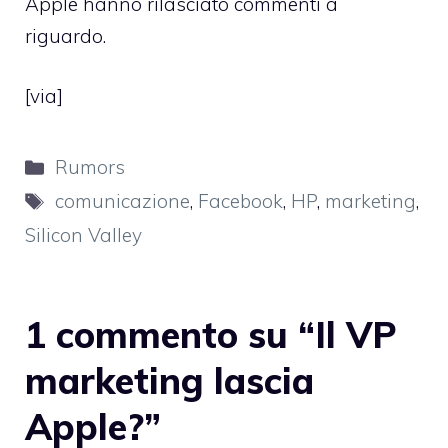
Apple hanno rilasciato commenti a
riguardo.
[
via
]
Categorie
Rumors
Tag
comunicazione
,
Facebook
,
HP
,
marketing
,
Silicon Valley
1 commento su “Il VP
marketing lascia
Apple?”