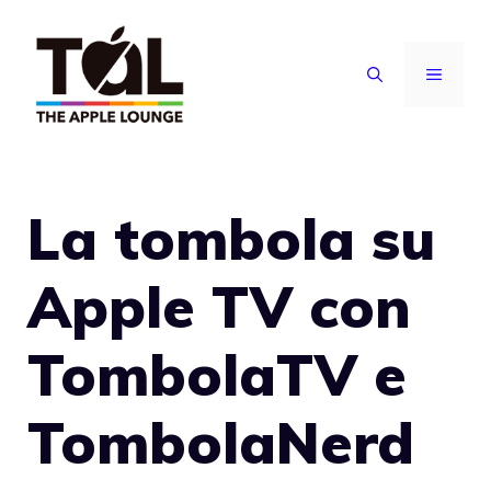
Vai
al
MENU
contenuto
La tombola su
Apple TV con
TombolaTV e
TombolaNerd