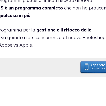
grammi piuttosto limitati rispetto alle loro
iOS è un programma completo
che non ha pratica
qualcosa in più
.
o programma per la
gestione e il ritocco delle
 va quindi a fare concorrenza al nuovo
Photoshop
 Adobe vs Apple.