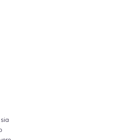
 sia
o
overe