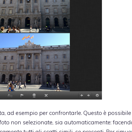
ta, ad esempio per confrontarle. Questo è possibile
oto non selezionate, sia automaticamente: facend
mente tutti gli scatti simili, se presenti. Per rimu