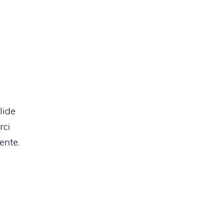
lide
rci
ente.