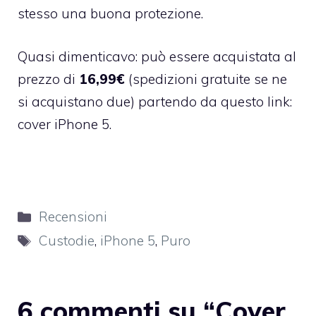
stesso una buona protezione.
Quasi dimenticavo: può essere acquistata al
prezzo di
16,99€
(spedizioni gratuite se ne
si acquistano due) partendo da questo link:
cover iPhone 5
.
Categorie
Recensioni
Tag
Custodie
,
iPhone 5
,
Puro
6 commenti su “Cover