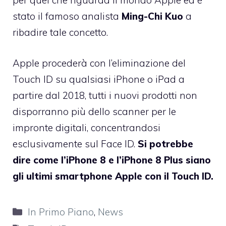
per quel che riguarda il mondo Apple ed è
stato il famoso analista
Ming-Chi Kuo
a
ribadire tale concetto.
Apple procederà con l’eliminazione del
Touch ID su qualsiasi iPhone o iPad a
partire dal 2018, tutti i nuovi prodotti non
disporranno più dello scanner per le
impronte digitali, concentrandosi
esclusivamente sul Face ID.
Si potrebbe
dire come l’iPhone 8 e l’iPhone 8 Plus siano
gli ultimi smartphone Apple con il Touch ID.
Categorie
In Primo Piano
,
News