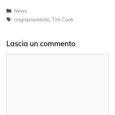
Categorie
News
Tag
ringraziamento
,
Tim Cook
Lascia un commento
Commento