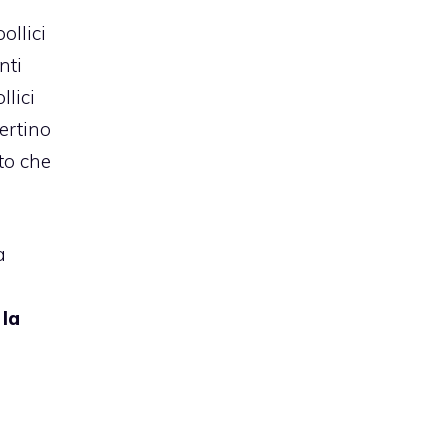
ollici
nti
llici
pertino
to che
a
 la