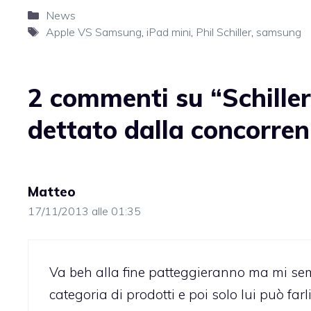
Categorie
News
Tag
Apple VS Samsung
,
iPad mini
,
Phil Schiller
,
samsung
2 commenti su “Schiller
dettato dalla concorre
Matteo
17/11/2013 alle 01:35
Va beh alla fine patteggieranno ma mi sem
categoria di prodotti e poi solo lui può fa