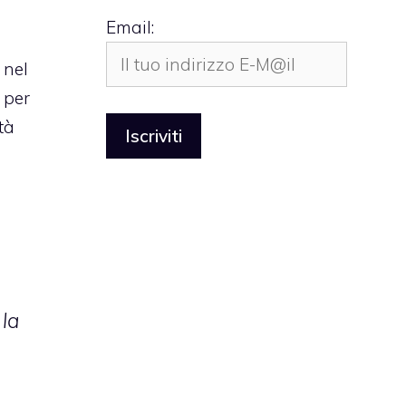
Email:
 nel
 per
tà
 la