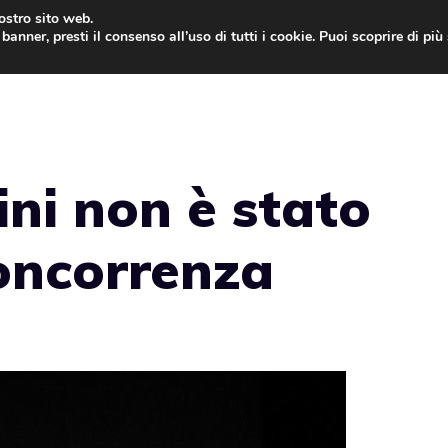
nostro sito web.
banner, presti il consenso all’uso di tutti i cookie. Puoi scoprire di pi
ONE
MAC
IPAD
IOS 9
APPLE WATCH
MAC
ini non è stato
concorrenza