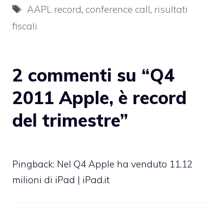
Tag
AAPL record
,
conference call
,
risultati
fiscali
2 commenti su “Q4
2011 Apple, è record
del trimestre”
Pingback:
Nel Q4 Apple ha venduto 11,12
milioni di iPad | iPad.it