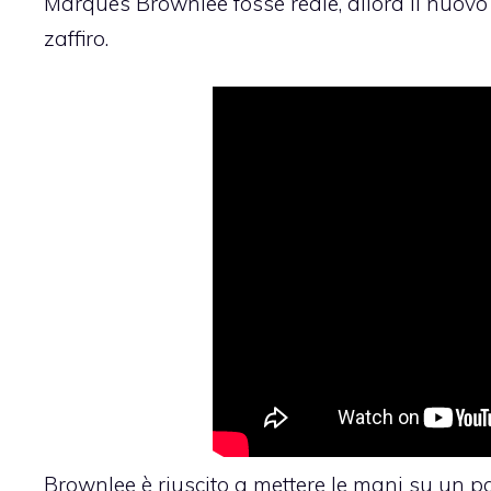
Marques Brownlee fosse reale, allora il nuovo
zaffiro.
Brownlee è riuscito a mettere le mani su un p