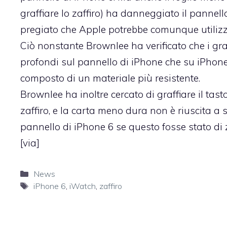
graffiare lo zaffiro) ha danneggiato il pannell
pregiato che Apple potrebbe comunque utiliz
Ciò nonstante Brownlee ha verificato che i gr
profondi sul pannello di iPhone che su iPhon
composto di un materiale più resistente.
Brownlee ha inoltre cercato di graffiare il tas
zaffiro, e la carta meno dura non è riuscita a
pannello di iPhone 6 se questo fosse stato di z
[
via
]
Categorie
News
Tag
iPhone 6
,
iWatch
,
zaffiro