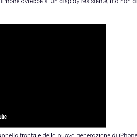
 iPhone avrebbe sì un display resistente, ma non d
annello frontale della nuova generazione di iPhone