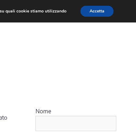
ù su quali cookie stiamo utilizzando
Accetta
 APPS
RECENSIONI
APPROFONDIMENTO
Nome
ato