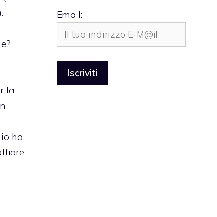
.
Email:
ne?
r la
un
lio ha
ffiare