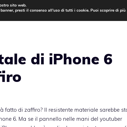
nostro sito web.
banner, presti il consenso all’uso di tutti i cookie. Puoi scoprire di pi
ONE
MAC
IPAD
IOS 9
APPLE WATCH
MAC
tale di iPhone 6
iro
 fatto di zaffiro? Il resistente materiale sarebbe st
Phone 6. Ma se il pannello nelle mani del youtuber