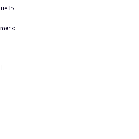
quello
e meno
l