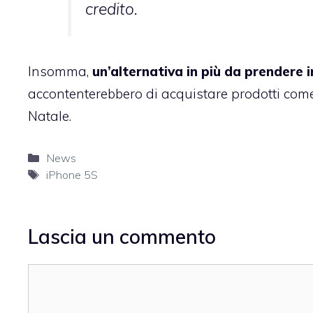
credito.
Insomma,
un’alternativa in più da prendere 
accontenterebbero di acquistare prodotti come
Natale.
Categorie
News
Tag
iPhone 5S
Lascia un commento
Commento