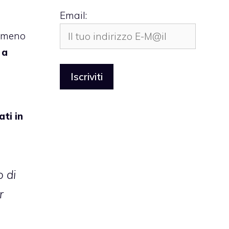
Email:
almeno
 a
ti in
o di
r