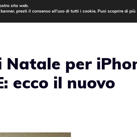
nostro sito web.
banner, presti il consenso all’uso di tutti i cookie. Puoi scoprire di pi
ONE
MAC
IPAD
IOS 9
APPLE WATCH
MAC
i Natale per iPho
: ecco il nuovo