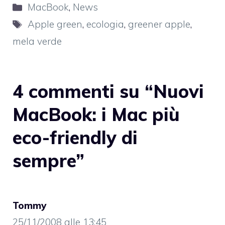
Categorie
MacBook
,
News
Tag
Apple green
,
ecologia
,
greener apple
,
mela verde
4 commenti su “Nuovi
MacBook: i Mac più
eco-friendly di
sempre”
Tommy
25/11/2008 alle 13:45