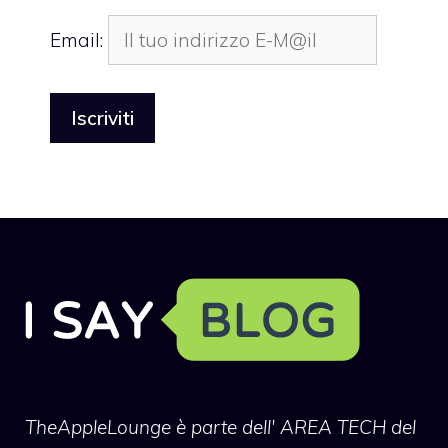
Email:
TheAppleLounge
è parte dell' AREA TECH del