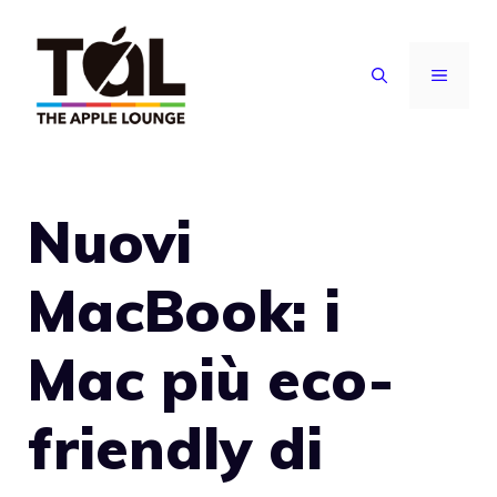
Vai
al
MENU
contenuto
Nuovi
MacBook: i
Mac più eco-
friendly di