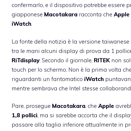
confermarlo, e il dispositivo potrebbe essere p
giapponese
Macotakara
racconta che
Apple
iWatch
.
La fonte della notizia è la versione taiwanese d
tra le mani alcuni display di prova da 1 polli
RiTdisplay
. Secondo il giornale,
RITEK
non solo
touch per lo schermo. Non è la prima volta che
riguardanti un fantomatico
iWatch
puntavano
mentre sembrava che Intel stesse collaboran
Pare, prosegue
Macotakara
, che
Apple
avrebb
1,8
pollici
, ma si sarebbe accorta che il displ
passare alla taglia inferiore attualmente in pr