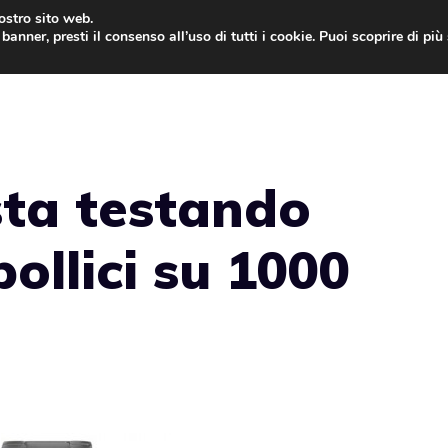
nostro sito web.
banner, presti il consenso all’uso di tutti i cookie. Puoi scoprire di pi
ONE
MAC
IPAD
IOS 9
APPLE WATCH
MAC
sta testando
ollici su 1000