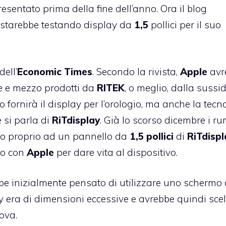
resentato prima della fine dell’anno. Ora il blog
starebbe testando display da
1,5
pollici per il suo
ell’
Economic
Times
. Secondo la rivista,
Apple
avr
ce e mezzo prodotti da
RITEK
, o meglio, dalla sussi
 fornirà il display per l’orologio, ma anche la tecn
 si parla di
RiTdisplay
. Già lo scorso dicembre i r
 proprio ad un pannello da
1,5
pollici
di
RiTdispl
do con
Apple
per dare vita al dispositivo.
e inizialmente pensato di utilizzare uno schermo
ay era di dimensioni eccessive e avrebbe quindi scel
ova.