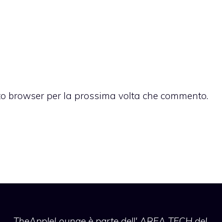
sto browser per la prossima volta che commento.
TheAppleLounge
è parte dell' AREA TECH del