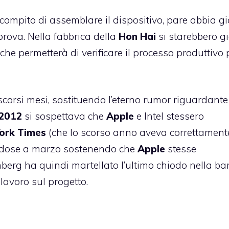
l compito di assemblare il dispositivo, pare abbia g
prova. Nella fabbrica della
Hon
Hai
si starebbero g
, che permetterà di verificare il processo produttivo 
scorsi mesi, sostituendo l’eterno rumor riguardant
2012
si sospettava che
Apple
e Intel stessero
ork
Times
(che lo scorso anno aveva correttament
 la dose a marzo sostenendo che
Apple
stesse
erg ha quindi martellato l’ultimo chiodo nella bar
avoro sul progetto.