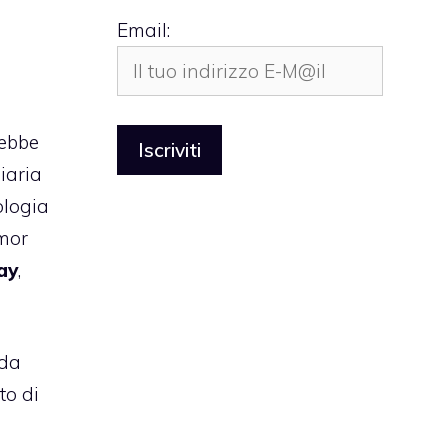
Email:
ebbe
diaria
ologia
umor
ay
,
 da
to di