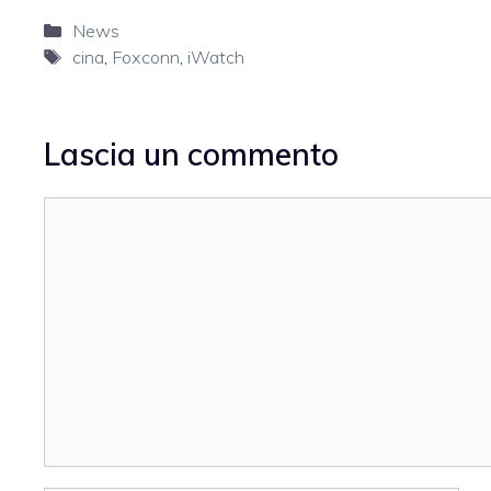
Categorie
News
Tag
cina
,
Foxconn
,
iWatch
Lascia un commento
Commento