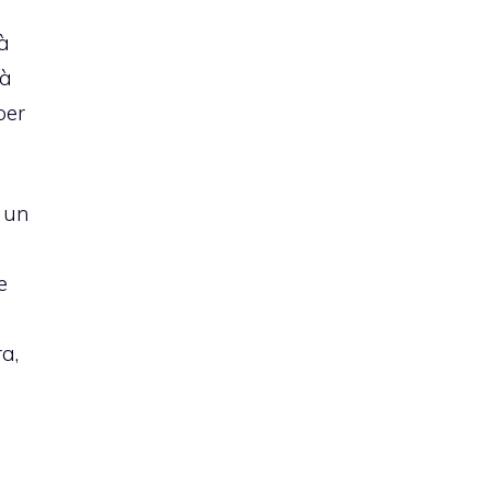
ià
ià
per
e un
e
a,