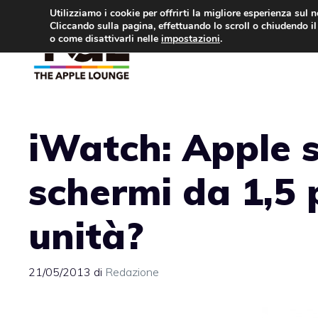
Vai
Utilizziamo i cookie per offrirti la migliore esperienza sul 
Cliccando sulla pagina, effettuando lo scroll o chiudendo il 
al
o come disattivarli nelle
impostazioni
.
APPLE NEWS
IPH
contenuto
iWatch: Apple 
schermi da 1,5 p
unità?
21/05/2013
di
Redazione