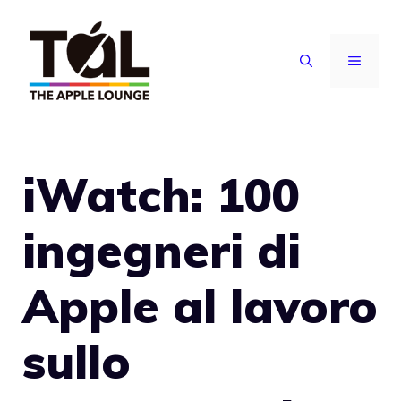
Vai
al
MENU
contenuto
iWatch: 100
ingegneri di
Apple al lavoro
sullo