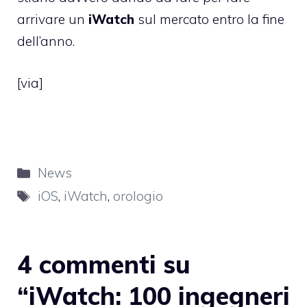
arrivare un
iWatch
sul mercato entro la fine
dell’anno.
[
via
]
Categorie
News
Tag
iOS
,
iWatch
,
orologio
4 commenti su
“iWatch: 100 ingegneri