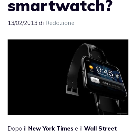
smartwatch?
13/02/2013
di
Redazione
Dopo il
New
York
Times
e il
Wall
Street