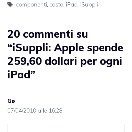
Tag
componenti
,
costo
,
iPad
,
iSuppli
20 commenti su
“iSuppli: Apple spende
259,60 dollari per ogni
iPad”
Gø
07/04/2010 alle 16:28