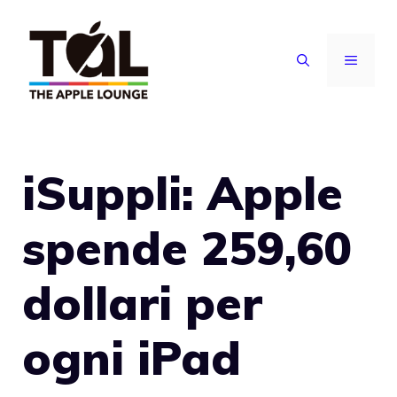
Vai
al
MENU
contenuto
iSuppli: Apple
spende 259,60
dollari per
ogni iPad