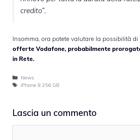
credito”.
Insomma, ora potete valutare la possibilità d
offerte Vodafone, probabilmente prorogate 
in Rete.
Categorie
News
Tag
iPhone 8 256 GB
Lascia un commento
Commento