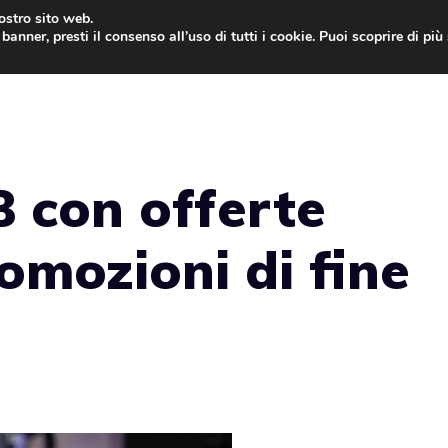
nostro sito web.
banner, presti il consenso all’uso di tutti i cookie. Puoi scoprire di pi
ONE
MAC
IPAD
IOS 9
APPLE WATCH
MAC
 con offerte
omozioni di fine