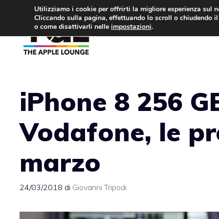
Vai
Utilizziamo i cookie per offrirti la migliore esperienza sul 
Cliccando sulla pagina, effettuando lo scroll o chiudendo il 
al
o come disattivarli nelle
impostazioni
.
APPLE NEWS
IPH
contenuto
iPhone 8 256 GB
Vodafone, le pr
marzo
24/03/2018
di
Giovanni Tripodi