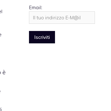
Email:
el
e
o è
e
i