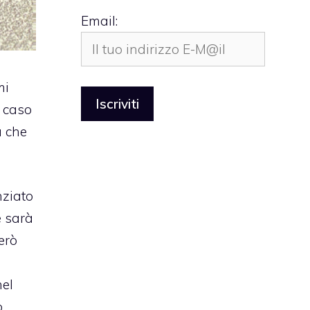
Email:
mi
l caso
a che
nziato
e sarà
erò
nel
o