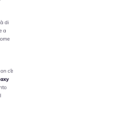
tà di
e a
 come
on c’è
laxy
nto
l