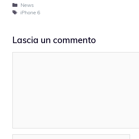
Categorie
News
Tag
iPhone 6
Lascia un commento
Commento
Nome