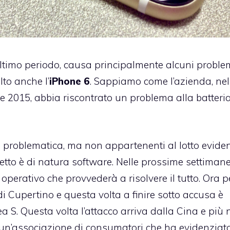
ltimo periodo, causa principalmente alcuni proble
lto anche l’
iPhone 6
. Sappiamo come l’azienda, ne
e 2015, abbia riscontrato un problema alla batteri
ale problematica, ma non appartenenti al lotto evide
fetto è di natura software. Nelle prossime settiman
erativo che provvederà a risolvere il tutto. Ora p
di Cupertino e questa volta a finire sotto accusa è
ea S. Questa volta l’attacco arriva dalla Cina e più 
 un’associazione di consumatori che ha evidenziat