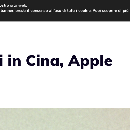
nostro sito web.
banner, presti il consenso all’uso di tutti i cookie. Puoi scoprire di pi
ONE
MAC
IPAD
IOS 9
APPLE WATCH
MAC
i in Cina, Apple