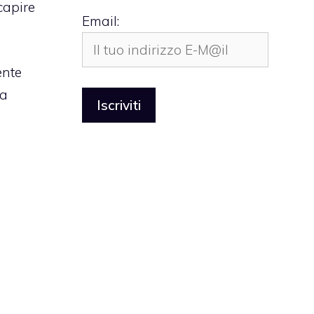
capire
Email:
ente
ma