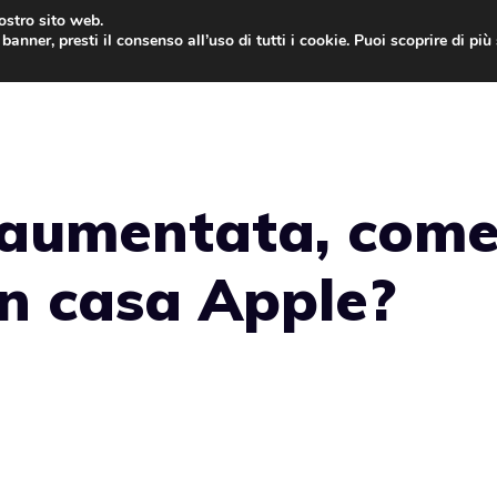
nostro sito web.
banner, presti il consenso all’uso di tutti i cookie. Puoi scoprire di pi
ONE
MAC
IPAD
IOS 9
APPLE WATCH
MAC
à aumentata, com
in casa Apple?