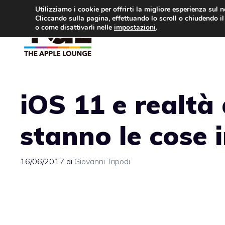
Vai
Utilizziamo i cookie per offrirti la migliore esperienza sul 
Cliccando sulla pagina, effettuando lo scroll o chiudendo il 
al
o come disattivarli nelle
impostazioni
.
APPLE NEWS
IPH
contenuto
iOS 11 e realt
stanno le cose 
16/06/2017
di
Giovanni Tripodi