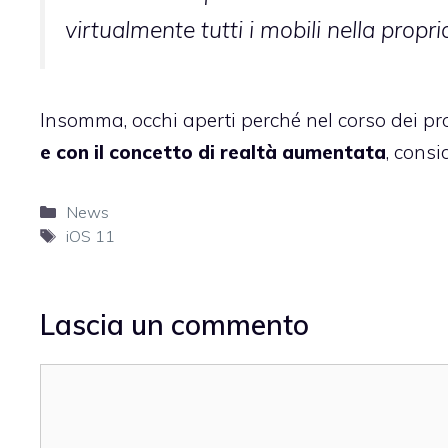
virtualmente tutti i mobili nella propri
Insomma, occhi aperti perché nel corso dei pr
e con il concetto di realtà aumentata
, consi
Categorie
News
Tag
iOS 11
Lascia un commento
Commento