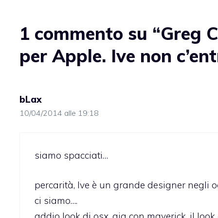
1 commento su “Greg Ch
per Apple. Ive non c’ent
bLax
10/04/2014 alle 19:18
siamo spacciati…
percarità, Ive è un grande designer negli
ci siamo….
addio look di osx, gia con maverick, il lo