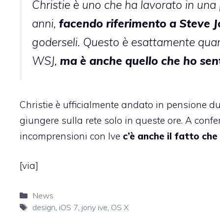
Christie è uno che ha lavorato in una p
anni,
facendo riferimento a Steve J
goderseli. Questo è esattamente qua
WSJ,
ma è anche quello che ho senti
Christie è ufficialmente andato in pensione du
giungere sulla rete solo in queste ore. A confe
incomprensioni con Ive
c’è anche il fatto che
[
via
]
Categorie
News
Tag
design
,
iOS 7
,
jony ive
,
OS X