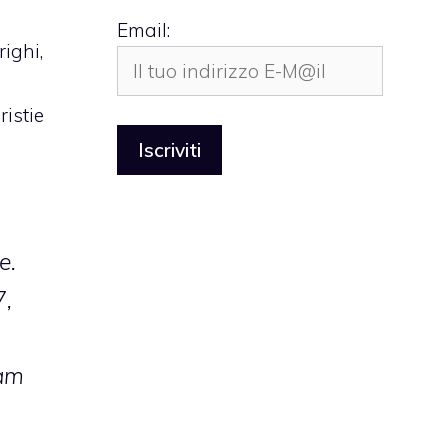
Email:
ighi,
ristie
i
e.
7,
eam