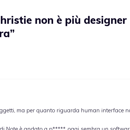
ristie non è più designer
ra”
 oggetti, ma per quanto riguarda human interface 
ok di Note è andato a p*****, oggi sembra un softwa