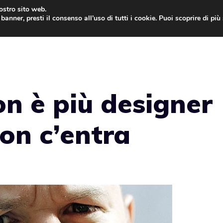
nostro sito web.
banner, presti il consenso all’uso di tutti i cookie. Puoi scoprire di pi
ONE
MAC
IPAD
IOS 9
APPLE WATCH
MAC
on è più designer
non c’entra