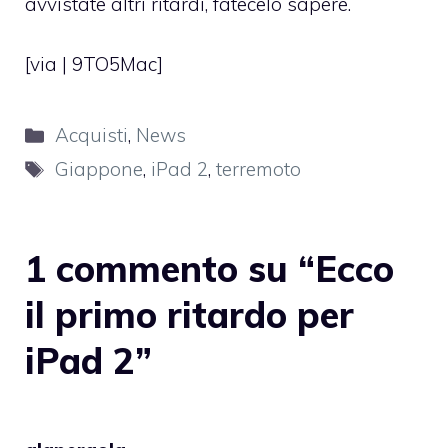
avvistate altri ritardi, fatecelo sapere.
[via |
9TO5Mac
]
Categorie
Acquisti
,
News
Tag
Giappone
,
iPad 2
,
terremoto
1 commento su “Ecco
il primo ritardo per
iPad 2”