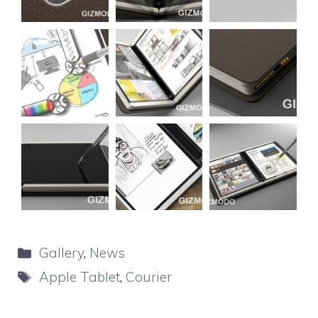
Categorie
Gallery
,
News
Tag
Apple Tablet
,
Courier