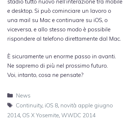
stadio tutto nuovo nell’interazione tra mobile
e desktop. Si può cominciare un lavoro o
una mail su Mac e continuare su iOS, o
viceversa, e allo stesso modo è possibile
rispondere al telefono direttamente dal Mac.
È sicuramente un enorme passo in avanti.
Ne sapremo di più nel prossimo futuro.
Voi, intanto, cosa ne pensate?
Categorie
News
Tag
Continuity
,
iOS 8
,
novità apple giugno
2014
,
OS X Yosemite
,
WWDC 2014