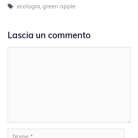
Tag
ecologia
,
green apple
Lascia un commento
Commento
Nome