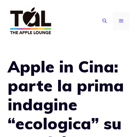
Vai
al
MENU
contenuto
Apple in Cina:
parte la prima
indagine
“ecologica” su