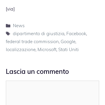
[
via
]
Categorie
News
Tag
dipartimento di giustizia
,
Facebook
,
federal trade commission
,
Google
,
localizzazione
,
Microsoft
,
Stati Uniti
Lascia un commento
Commento