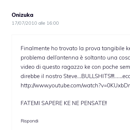
Onizuka
17/07/2010 alle 16:00
Finalmente ho trovato la prova tangibile ke 
problema dell’antenna è soltanto una cos
video di questo ragazzo ke con poche semp
direbbe il nostro Steve….BULLSHITS!!!!……..ecc
http://www.youtube.com/watch?v=0KUxb
FATEMI SAPERE KE NE PENSATE!!
Rispondi