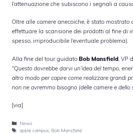
l’attenuazione che subiscono i segnali a cau
Oltre alle camere anecoiche, è stato mostrat
effettuare la scansione dei prodotti al fine di i
spesso, irriproducibile l’eventuale problema).
Alla fine del tour guidato
Bob Mansfield
, VP 
“Questo dovrebbe darvi un’idea del tempo, ener
altro modo per capire come realizzare grandi pro
non ne avremmo bisogno (delle camere e dello s
[
via
]
Categorie
News
Tag
apple campus
,
Bob Mansfield