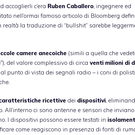
 accoglierli c’era
Ruben Caballero
, ingegnere ed
itato nell’ormai famoso articolo di Bloomberg
defin
n realtà la traduzione di “bullshit” sarebbe legger
piccole camere anecoiche
(simili a quella che vedet
”
), del valore complessivo di circa
venti milioni di d
al punto di vista dei segnali radio – i coni di polist
che.
caratteristiche ricettive
dei
dispositivi
, eliminan
. All’interno ci sono antenne e sensori che inviano 
o. I dispositivi possono essere testati in
isolamen
rificare come reagiscono in presenza di fonti di rum