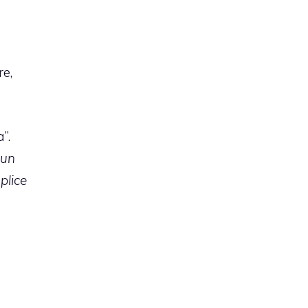
re,
”.
 un
plice