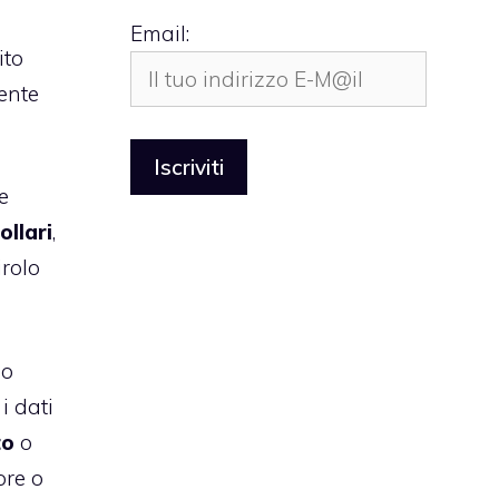
Email:
ito
mente
e
ollari
,
irolo
do
i dati
to
o
ore o