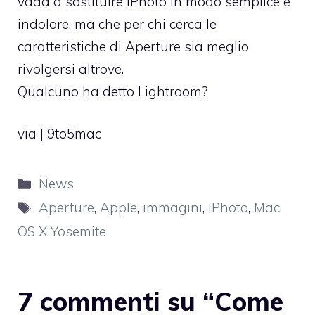
vada a sostituire iPhoto in modo semplice e
indolore, ma che per chi cerca le
caratteristiche di Aperture sia meglio
rivolgersi altrove.
Qualcuno ha detto Lightroom?
via |
9to5mac
Categorie
News
Tag
Aperture
,
Apple
,
immagini
,
iPhoto
,
Mac
,
OS X Yosemite
7 commenti su “Come