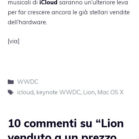
musicali di
iCloud
saranno un’ulteriore leva
per far crescere ancora le già stellari vendite
dell’hardware.
[
via
]
Categorie
WWDC
Tag
icloud
,
keynote WWDC
,
Lion
,
Mac OS X
10 commenti su “Lion
venduto a un prezzo