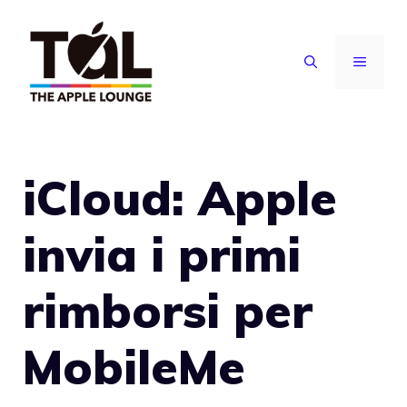
Vai
al
MENU
contenuto
iCloud: Apple
invia i primi
rimborsi per
MobileMe