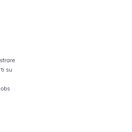
strare
rti su
Jobs