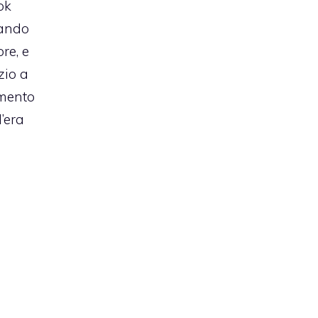
ok
uando
re, e
zio a
amento
’era