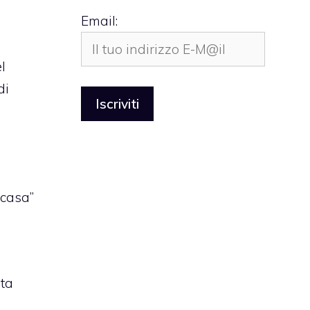
Email:
l
di
e
e
 casa”
ata