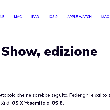
ONE
MAC
IPAD
IOS 9
APPLE WATCH
MAC
 Show, edizione
tacolo che ne sarebbe seguito, Federighi è salito 
ità di
OS X Yosemite
e iOS 8.