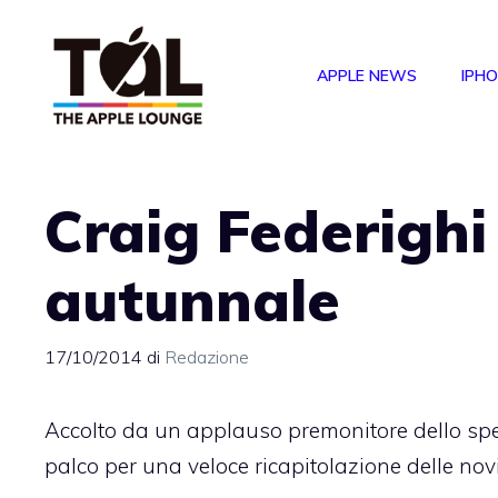
Vai
al
APPLE NEWS
IPH
contenuto
Craig Federighi
autunnale
17/10/2014
di
Redazione
Accolto da un applauso premonitore dello spet
palco per una veloce ricapitolazione delle nov