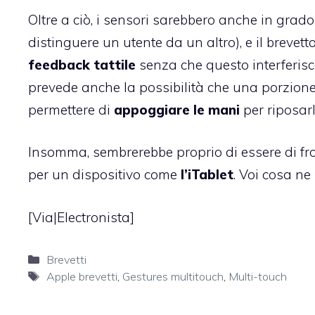
Oltre a ciò, i sensori sarebbero anche in grado
distinguere un utente da un altro), e il brevett
feedback
tattile
senza che questo interferisca
prevede anche la possibilità che una porzione 
permettere di
appoggiare le mani
per riposarl
Insomma, sembrerebbe proprio di essere di fr
per un dispositivo come
l’iTablet
. Voi cosa ne
[Via|
Electronista
]
Categorie
Brevetti
Tag
Apple brevetti
,
Gestures multitouch
,
Multi-touch