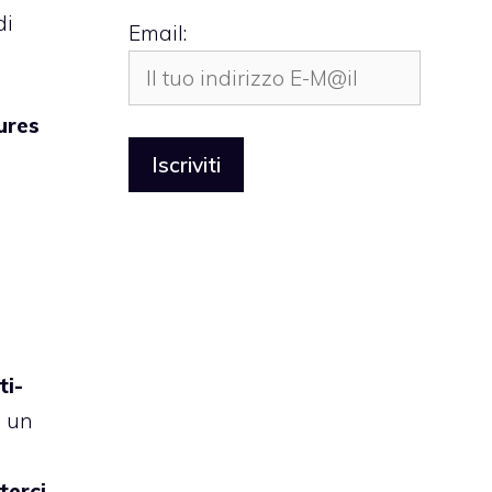
di
Email:
ures
ti-
di un
terci