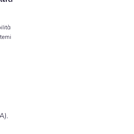
ilità
stemi
A).