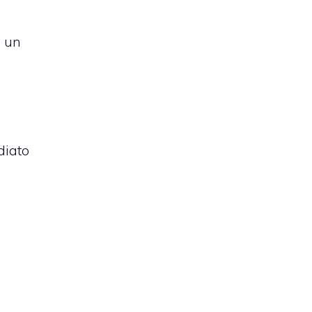
a un
diato