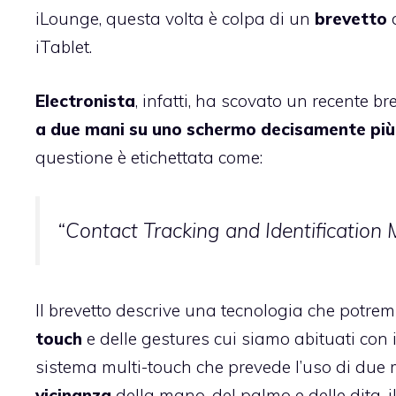
iLounge
, questa volta è colpa di un
brevetto
d
iTablet.
Electronista
, infatti, ha scovato un recente br
a due mani su uno schermo decisamente pi
questione è etichettata come:
“Contact Tracking and Identification
Il brevetto descrive una tecnologia che potremm
touch
e delle gestures cui siamo abituati con 
sistema multi-touch che prevede l’uso di due 
vicinanza
della mano, del palmo e delle dita, 