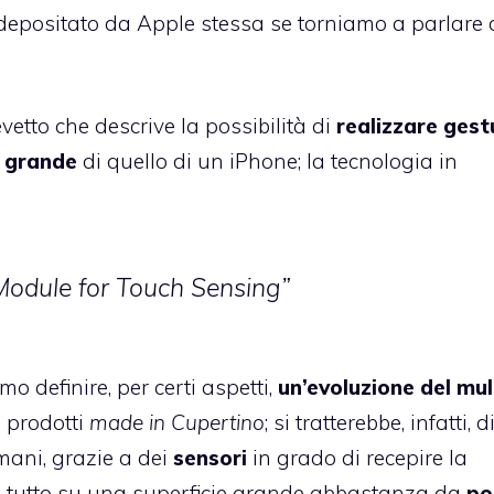
epositato da Apple stessa se torniamo a parlare 
evetto che descrive la possibilità di
realizzare gest
ù grande
di quello di un iPhone; la tecnologia in
 Module for Touch Sensing”
o definire, per certi aspetti,
un’evoluzione del mul
i prodotti
made in Cupertino
; si tratterebbe, infatti, 
mani, grazie a dei
sensori
in grado di recepire la
il tutto su una superficie grande abbastanza da
po