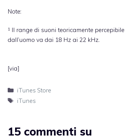
Note:
¹ Il range di suoni teoricamente percepibile
dall’uomo va dai 18 Hz ai 22 kHz.
[
via
]
Categorie
iTunes Store
Tag
iTunes
15 commenti su