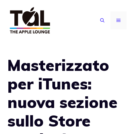
Vai
al
MENU
contenuto
Masterizzato
per iTunes:
nuova sezione
sullo Store