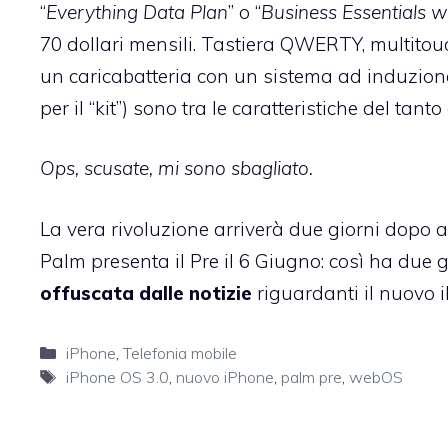
“
Everything Data Plan
” o “
Business Essentials w
70 dollari mensili. Tastiera QWERTY, multitou
un caricabatteria con un sistema ad induzione
per il “kit”) sono tra le caratteristiche del tant
Ops, scusate, mi sono sbagliato.
La vera rivoluzione arriverà due giorni dopo 
Palm presenta il Pre il 6 Giugno: così ha due g
offuscata dalle notizie
riguardanti il nuovo 
Categorie
iPhone
,
Telefonia mobile
Tag
iPhone OS 3.0
,
nuovo iPhone
,
palm pre
,
webOS