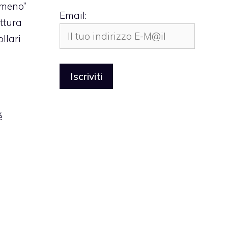
lmeno”
Email:
ttura
llari
é