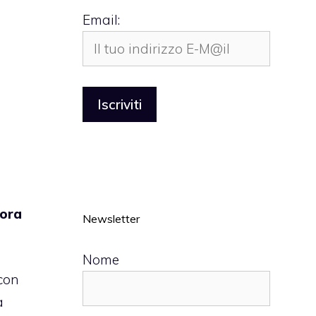
Email:
cora
Newsletter
Nome
 con
a