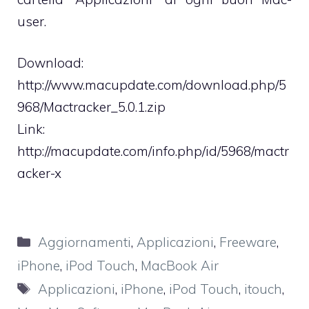
user.
Download:
http://www.macupdate.com/download.php/5
968/Mactracker_5.0.1.zip
Link:
http://macupdate.com/info.php/id/5968/mactr
acker-x
Categorie
Aggiornamenti
,
Applicazioni
,
Freeware
,
iPhone
,
iPod Touch
,
MacBook Air
Tag
Applicazioni
,
iPhone
,
iPod Touch
,
itouch
,