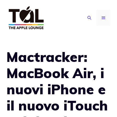
Vai
al
MENU
contenuto
Mactracker:
MacBook Air, i
nuovi iPhone e
il nuovo iTouch