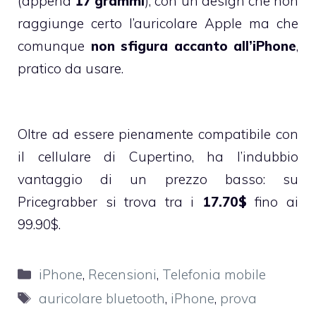
(appena
17 grammi
), con un design che non
raggiunge certo l’auricolare Apple ma che
comunque
non sfigura accanto all’iPhone
,
pratico da usare.
Oltre ad essere pienamente compatibile con
il cellulare di Cupertino, ha l’indubbio
vantaggio di un prezzo basso: su
Pricegrabber
si trova tra i
17.70$
fino ai
99.90$.
Categorie
iPhone
,
Recensioni
,
Telefonia mobile
Tag
auricolare bluetooth
,
iPhone
,
prova