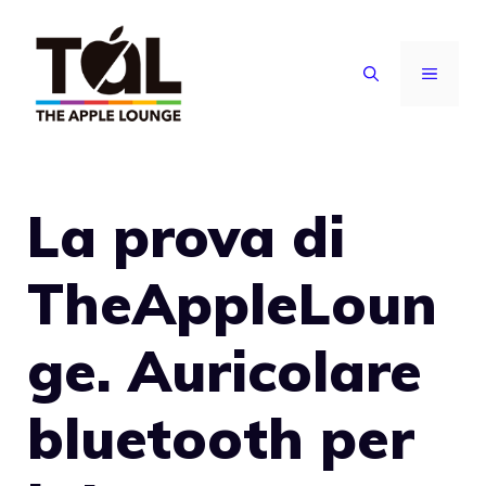
Vai
al
MENU
contenuto
La prova di
TheAppleLoun
ge. Auricolare
bluetooth per