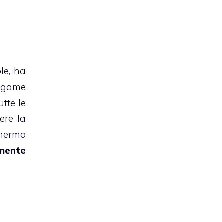
le, ha
eogame
utte le
ere la
chermo
lmente