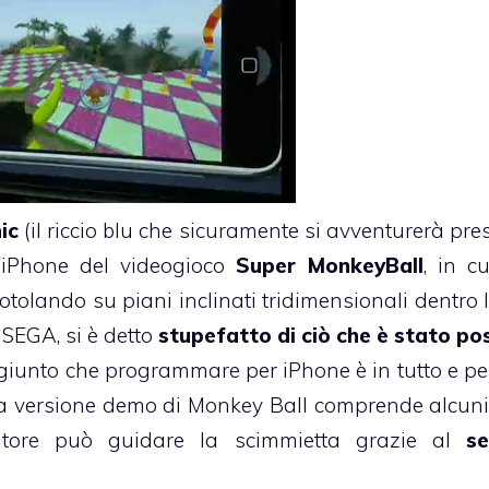
ic
(il riccio blu che sicuramente si avventurerà pre
 iPhone del videogioco
Super MonkeyBall
, in c
otolando su piani inclinati tridimensionali dentro 
 SEGA, si è detto
stupefatto di ciò che è stato pos
iunto che programmare per iPhone è in tutto e per
La versione demo di Monkey Ball comprende alcun
catore può guidare la scimmietta grazie al
se