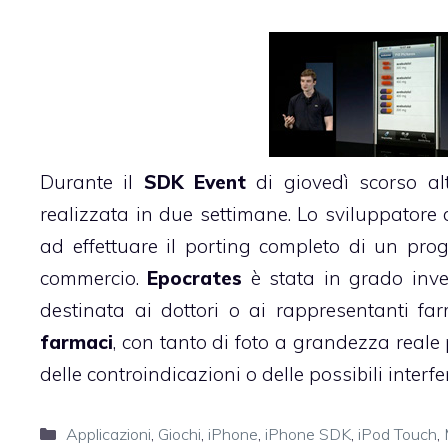
Durante il
SDK Event
di giovedì scorso a
realizzata in due settimane. Lo sviluppatore
ad effettuare il porting completo di un pro
commercio.
Epocrates
è stata in grado inv
destinata ai dottori o ai rappresentanti f
farmaci
, con tanto di foto a grandezza reale
delle controindicazioni o delle possibili interf
Categorie
Applicazioni
,
Giochi
,
iPhone
,
iPhone SDK
,
iPod Touch
,