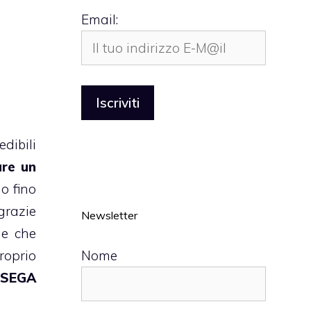
Email:
dibili
are un
o fino
 grazie
Newsletter
de che
Nome
roprio
e
SEGA