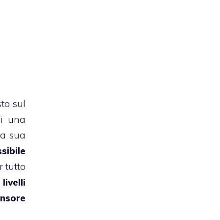
sto sul
ui una
la sua
sibile
 tutto
i
livelli
nsore