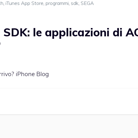
ch
,
iTunes App Store
,
programmi
,
sdk
,
SEGA
SDK: le applicazioni di A
”
rrivo? iPhone Blog