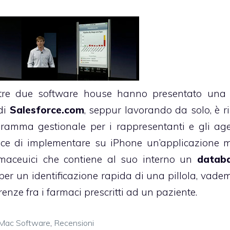
ltre due software house hanno presentato un
 di
Salesforce.com
, seppur lavorando da solo, è ri
gramma gestionale per i rappresentanti e gli age
ece di implementare su iPhone un’applicazione 
armaceuici che contiene al suo interno un
databa
 per un identificazione rapida di una pillola, vad
erenze fra i farmaci prescritti ad un paziente.
Mac Software
,
Recensioni