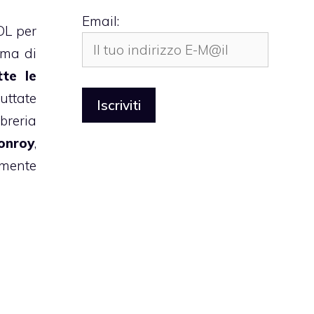
Email:
OL per
mma di
te le
uttate
breria
onroy
,
amente