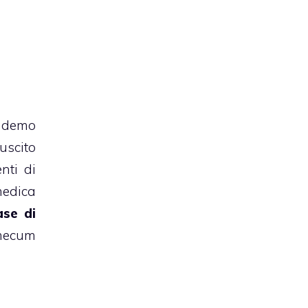
a demo
uscito
nti di
medica
se di
emecum