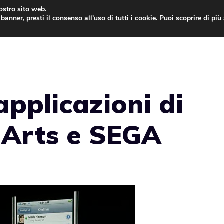
nostro sito web.
banner, presti il consenso all’uso di tutti i cookie. Puoi scoprire di pi
ONE
MAC
IPAD
IOS 9
APPLE WATCH
MAC
applicazioni di
 Arts e SEGA