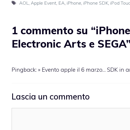
Tag
AOL
,
Apple Event
,
EA
,
iPhone
,
iPhone SDK
,
iPod Tou
1 commento su “iPhone 
Electronic Arts e SEGA
Pingback: » Evento apple il 6 marzo… SDK in a
Lascia un commento
Commento