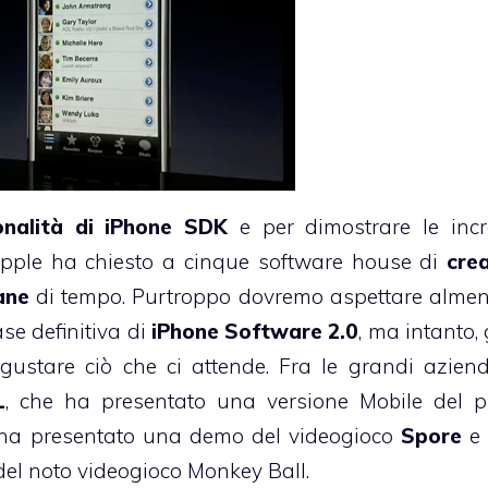
onalità di iPhone SDK
e per dimostrare le incre
 Apple ha chiesto a cinque software house di
cre
ane
di tempo. Purtroppo dovremo aspettare almen
se definitiva di
iPhone Software 2.0
, ma intanto,
gustare ciò che ci attende. Fra le grandi azien
L
, che ha presentato una versione Mobile del p
 ha presentato una demo del videogioco
Spore
 del noto videogioco Monkey Ball.