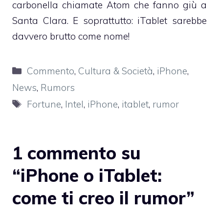
carbonella chiamate Atom che fanno giù a
Santa Clara. E soprattutto: iTablet sarebbe
davvero brutto come nome!
Categorie
Commento
,
Cultura & Società
,
iPhone
,
News
,
Rumors
Tag
Fortune
,
Intel
,
iPhone
,
itablet
,
rumor
1 commento su
“iPhone o iTablet:
come ti creo il rumor”